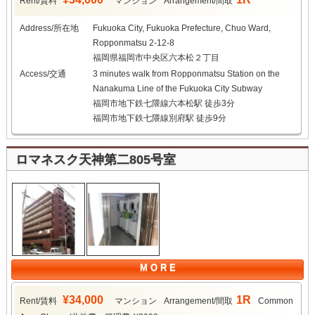
Rent/賃料
マンション
Arrangement/間取
Address/所在地
Fukuoka City, Fukuoka Prefecture, Chuo Ward,
Ropponmatsu 2-12-8
福岡県福岡市中央区六本松２丁目
Access/交通
3 minutes walk from Ropponmatsu Station on the
Nanakuma Line of the Fukuoka City Subway
福岡市地下鉄七隈線六本松駅 徒歩3分
福岡市地下鉄七隈線別府駅 徒歩9分
ロマネスク天神第二805号室
M O R E
¥34,000
1R
Rent/賃料
マンション
Arrangement/間取
Common