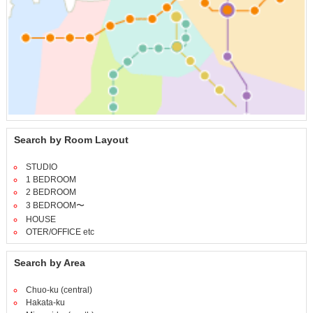
Search by Room Layout
STUDIO
1 BEDROOM
2 BEDROOM
3 BEDROOM〜
HOUSE
OTER/OFFICE etc
Search by Area
Chuo-ku (central)
Hakata-ku