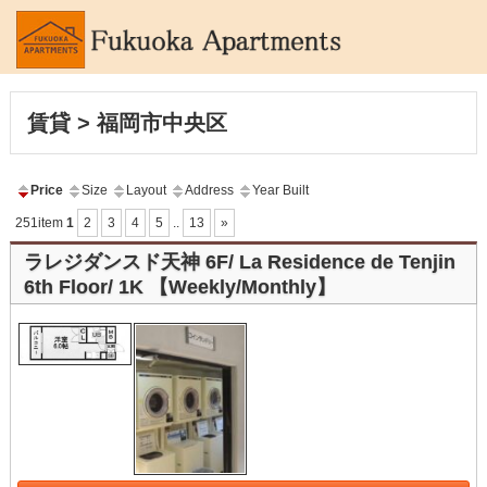
賃貸 > 福岡市中央区
Price
Size
Layout
Address
Year Built
251item
1
2
3
4
5
..
13
»
ラレジダンスド天神 6F/ La Residence de Tenjin
6th Floor/ 1K 【Weekly/Monthly】