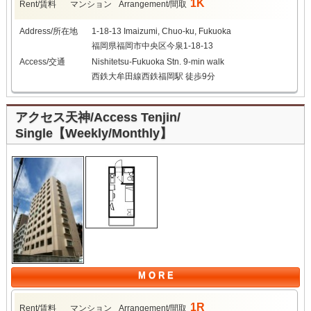
1K
Rent/賃料
マンション
Arrangement/間取
Address/所在地
1-18-13 Imaizumi, Chuo-ku, Fukuoka
福岡県福岡市中央区今泉1-18-13
Access/交通
Nishitetsu-Fukuoka Stn. 9-min walk
西鉄大牟田線西鉄福岡駅 徒歩9分
アクセス天神/Access Tenjin/
Single【Weekly/Monthly】
M O R E
1R
Rent/賃料
マンション
Arrangement/間取