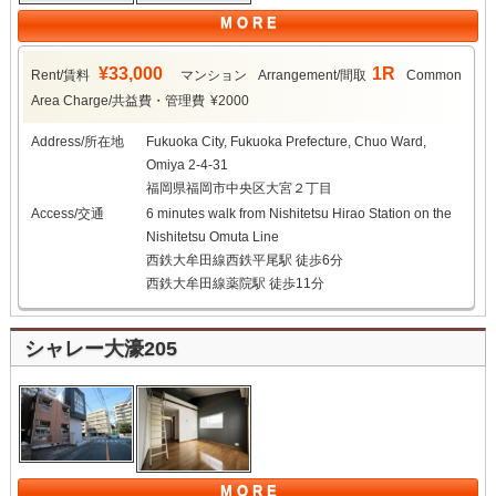
M O R E
¥33,000
1R
Rent/賃料
マンション
Arrangement/間取
Common
Area Charge/共益費・管理費
¥2000
Address/所在地
Fukuoka City, Fukuoka Prefecture, Chuo Ward,
Omiya 2-4-31
福岡県福岡市中央区大宮２丁目
Access/交通
6 minutes walk from Nishitetsu Hirao Station on the
Nishitetsu Omuta Line
西鉄大牟田線西鉄平尾駅 徒歩6分
西鉄大牟田線薬院駅 徒歩11分
シャレー大濠205
M O R E