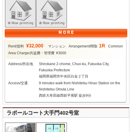
M O R E
¥32,000
1R
Rent/賃料
マンション
Arrangement/間取
Common
Area Charge/共益費・管理費
¥3000
Address/所在地
Shirokane 2-chome, Chuo-ku, Fukuoka City,
Fukuoka Prefecture
福岡県福岡市中央区白金２丁目
Access/交通
9 minutes walk from Nishitetsu Hirao Station on the
Nishitetsu Omuta Line
西鉄大牟田線西鉄平尾駅 徒歩9分
ラポールコート大手門402号室