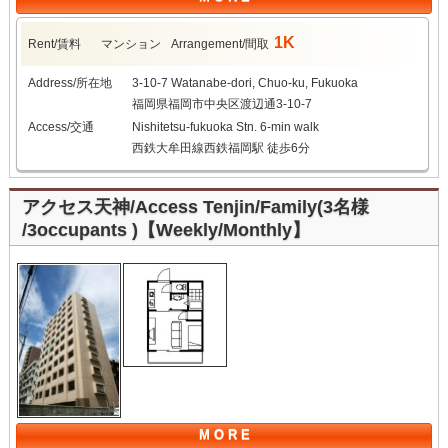
1K
Rent/賃料
マンション
Arrangement/間取
Address/所在地
3-10-7 Watanabe-dori, Chuo-ku, Fukuoka
福岡県福岡市中央区渡辺通3-10-7
Access/交通
Nishitetsu-fukuoka Stn. 6-min walk
西鉄大牟田線西鉄福岡駅 徒歩6分
アクセス天神/Access Tenjin/Family(3名様
/3occupants )【Weekly/Monthly】
M O R E