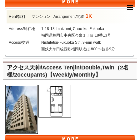
M O R E
1K
Rent/賃料
マンション
Arrangement/間取
Address/所在地
1-18-13 Imaizumi, Chuo-ku, Fukuoka
福岡県福岡市中央区今泉１丁目 18番13号
Access/交通
Nishitetsu-Fukuoka Stn. 9-min walk
西鉄大牟田線西鉄福岡駅 徒歩800m 徒歩9分
アクセス天神/Access Tenjin/Double,Twin（2名
様/2occupants)【Weekly/Monthly】
M O R E