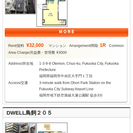
M O R E
¥32,000
1R
Rent/賃料
マンション
Arrangement/間取
Common
Area Charge/共益費・管理費
¥3000
Address/所在地
1-3-9-8 Otemon, Chuo-ku, Fukuoka City, Fukuoka
Prefecture
福岡県福岡市中央区大手門１丁目
Access/交通
3-minute walk from Ohori Park Station on the
Fukuoka City Subway Airport Line
福岡市地下鉄空港線大濠公園駅 徒歩3分
DWELL鳥飼２０５