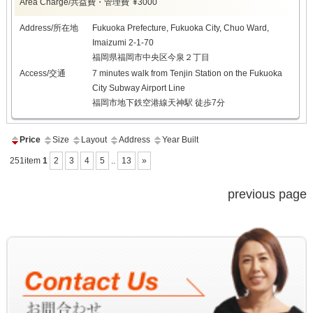
Area Charge/共益費・管理費
¥3000
Address/所在地
Fukuoka Prefecture, Fukuoka City, Chuo Ward,
Imaizumi 2-1-70
福岡県福岡市中央区今泉２丁目
Access/交通
7 minutes walk from Tenjin Station on the Fukuoka
City Subway Airport Line
福岡市地下鉄空港線天神駅 徒歩7分
Price
Size
Layout
Address
Year Built
251item
1
2
3
4
5
..
13
»
previous page