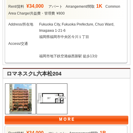
¥34,000
1K
Rent/賃料
アパート
Arrangement/間取
Common
Area Charge/共益費・管理費
¥800
Address/所在地
Fukuoka City, Fukuoka Prefecture, Chuo Ward,
Imagawa 1-21-6
福岡県福岡市中央区今川１丁目
Access/交通
福岡市地下鉄空港線西新駅 徒歩13分
ロマネスクL六本松204
M O R E
¥34,000
1R