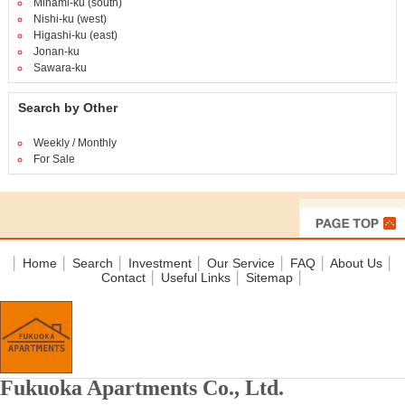
Minami-ku (south)
Nishi-ku (west)
Higashi-ku (east)
Jonan-ku
Sawara-ku
Search by Other
Weekly / Monthly
For Sale
│
Home
│
Search
│
Investment
│
Our Service
│
FAQ
│
About Us
│
Contact
│
Useful Links
│
Sitemap
│
Fukuoka Apartments Co., Ltd.