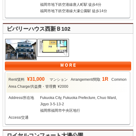
福岡市地下鉄空港線唐人町駅 徒歩4分
福岡市地下鉄空港線大濠公園駅 徒歩14分
ビバリーハウス西新Ｂ102
M O R E
¥31,000
1R
Rent/賃料
マンション
Arrangement/間取
Common
Area Charge/共益費・管理費
¥2000
Address/所在地
Fukuoka City, Fukuoka Prefecture, Chuo Ward,
Jigyo 3-5-13-2
福岡県福岡市中央区地行
Access/交通
ロイヤルコンフォート大濠公園