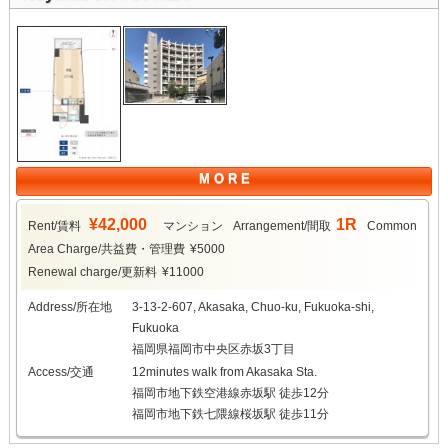
M O R E
¥42,000
1R
Rent/賃料
マンション
Arrangement/間取
Common
Area Charge/共益費・管理費
¥5000
Renewal charge/更新料
¥11000
Address/所在地
3-13-2-607, Akasaka, Chuo-ku, Fukuoka-shi,
Fukuoka
福岡県福岡市中央区赤坂3丁目
Access/交通
12minutes walk from Akasaka Sta.
福岡市地下鉄空港線赤坂駅 徒歩12分
福岡市地下鉄七隈線桜坂駅 徒歩11分