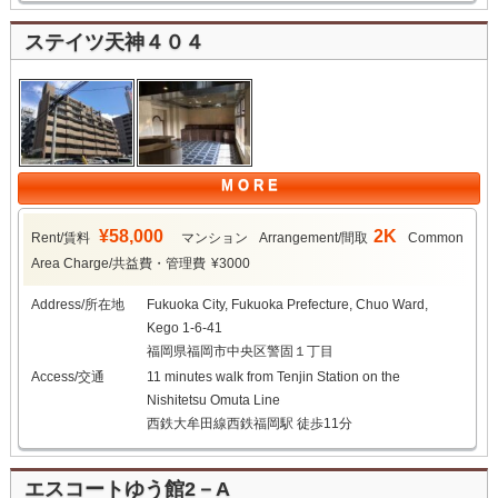
ステイツ天神４０４
M O R E
¥58,000
2K
Rent/賃料
マンション
Arrangement/間取
Common
Area Charge/共益費・管理費
¥3000
Address/所在地
Fukuoka City, Fukuoka Prefecture, Chuo Ward,
Kego 1-6-41
福岡県福岡市中央区警固１丁目
Access/交通
11 minutes walk from Tenjin Station on the
Nishitetsu Omuta Line
西鉄大牟田線西鉄福岡駅 徒歩11分
エスコートゆう館2－A