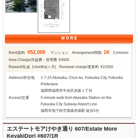
M O R E
¥52,000
1K
Rent/賃料
マンション
Arrangement/間取
Common
Area Charge/共益費・管理費
¥3000
Reward/礼金
1months(ヶ月)
Renewal charge/更新料
¥22000
Address/所在地
1-7-25 Akasaka, Chuo-ku, Fukuoka City, Fukuoka
Prefecture
福岡県福岡市中央区赤坂１丁目
Access/交通
5-minute walk from Akasaka Station on the
Fukuoka City Subway Airport Line
福岡市地下鉄空港線赤坂駅 徒歩5分
エステートモアけやき通り 607/Estate More
KeyakiDori #607/1R