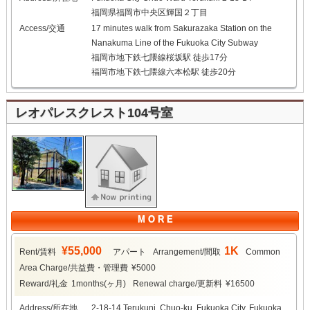
福岡県福岡市中央区輝国２丁目
Access/交通
17 minutes walk from Sakurazaka Station on the
Nanakuma Line of the Fukuoka City Subway
福岡市地下鉄七隈線桜坂駅 徒歩17分
福岡市地下鉄七隈線六本松駅 徒歩20分
レオパレスクレスト104号室
M O R E
¥55,000
1K
Rent/賃料
アパート
Arrangement/間取
Common
Area Charge/共益費・管理費
¥5000
Reward/礼金
1months(ヶ月)
Renewal charge/更新料
¥16500
Address/所在地
2-18-14 Terukuni, Chuo-ku, Fukuoka City, Fukuoka