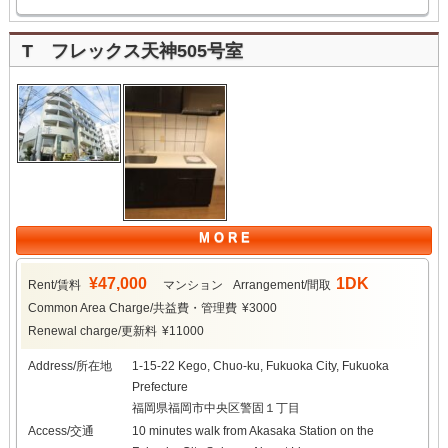
T フレックス天神505号室
M O R E
¥47,000
1DK
Rent/賃料
マンション
Arrangement/間取
Common Area Charge/共益費・管理費
¥3000
Renewal charge/更新料
¥11000
Address/所在地
1-15-22 Kego, Chuo-ku, Fukuoka City, Fukuoka
Prefecture
福岡県福岡市中央区警固１丁目
Access/交通
10 minutes walk from Akasaka Station on the