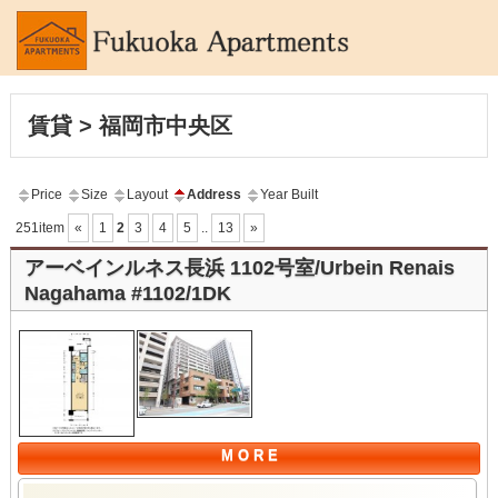
賃貸 > 福岡市中央区
Price
Size
Layout
Address
Year Built
251item
«
1
2
3
4
5
..
13
»
アーベインルネス長浜 1102号室/Urbein Renais
Nagahama #1102/1DK
M O R E