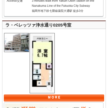
Access/交通
3 minutes walk from Yakuin Odori Station on the
Nanakuma Line of the Fukuoka City Subway
福岡市地下鉄七隈線薬院大通駅 徒歩3分
ラ・ベレッツァ浄水通り0205号室
M O R E