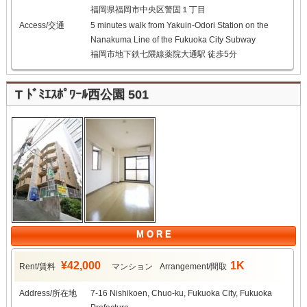
福岡県福岡市中央区警固１丁目
Access/交通
5 minutes walk from Yakuin-Odori Station on the
Nanakuma Line of the Fukuoka City Subway
福岡市地下鉄七隈線薬院大通駅 徒歩5分
T ﾄﾞﾐｴｽﾎﾟﾜｰﾙ西公園 501
M O R E
¥42,000
1K
Rent/賃料
マンション
Arrangement/間取
Address/所在地
7-16 Nishikoen, Chuo-ku, Fukuoka City, Fukuoka