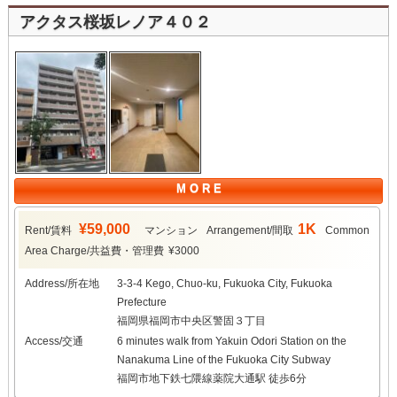
アクタス桜坂レノア４０２
M O R E
¥59,000
1K
Rent/賃料
マンション
Arrangement/間取
Common
Area Charge/共益費・管理費
¥3000
Address/所在地
3-3-4 Kego, Chuo-ku, Fukuoka City, Fukuoka
Prefecture
福岡県福岡市中央区警固３丁目
Access/交通
6 minutes walk from Yakuin Odori Station on the
Nanakuma Line of the Fukuoka City Subway
福岡市地下鉄七隈線薬院大通駅 徒歩6分