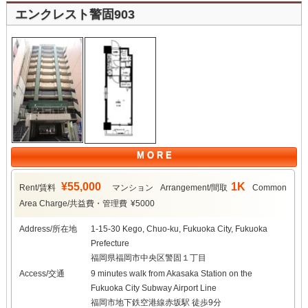
エンクレスト警固903
M O R E
¥55,000
1K
Rent/賃料
マンション
Arrangement/間取
Common
Area Charge/共益費・管理費
¥5000
Address/所在地
1-15-30 Kego, Chuo-ku, Fukuoka City, Fukuoka
Prefecture
福岡県福岡市中央区警固１丁目
Access/交通
9 minutes walk from Akasaka Station on the
Fukuoka City Subway Airport Line
福岡市地下鉄空港線赤坂駅 徒歩9分