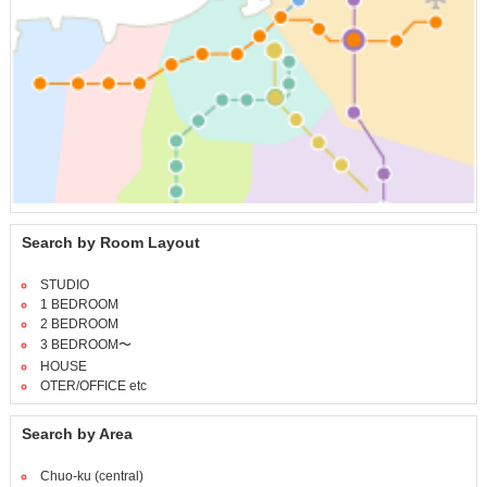
Search by Room Layout
STUDIO
1 BEDROOM
2 BEDROOM
3 BEDROOM〜
HOUSE
OTER/OFFICE etc
Search by Area
Chuo-ku (central)