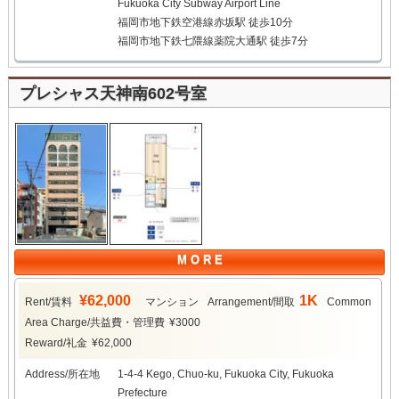
Fukuoka City Subway Airport Line
福岡市地下鉄空港線赤坂駅 徒歩10分
福岡市地下鉄七隈線薬院大通駅 徒歩7分
プレシャス天神南602号室
M O R E
¥62,000
1K
Rent/賃料
マンション
Arrangement/間取
Common
Area Charge/共益費・管理費
¥3000
Reward/礼金
¥62,000
Address/所在地
1-4-4 Kego, Chuo-ku, Fukuoka City, Fukuoka
Prefecture