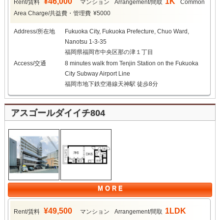
¥46,000
1K
Rent/賃料
マンション
Arrangement/間取
Common
Area Charge/共益費・管理費
¥5000
Address/所在地
Fukuoka City, Fukuoka Prefecture, Chuo Ward,
Nanotsu 1-3-35
福岡県福岡市中央区那の津１丁目
Access/交通
8 minutes walk from Tenjin Station on the Fukuoka
City Subway Airport Line
福岡市地下鉄空港線天神駅 徒歩8分
アスゴールダイイチ804
M O R E
¥49,500
1LDK
Rent/賃料
マンション
Arrangement/間取