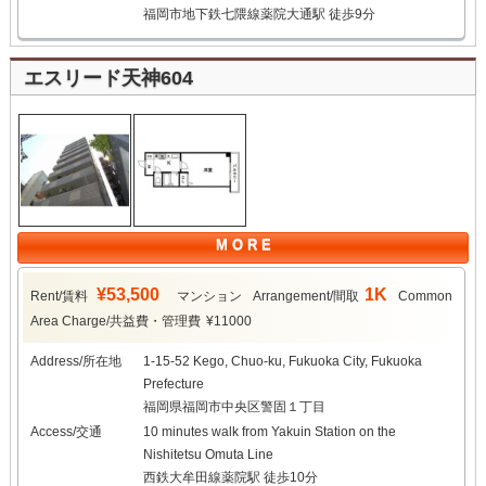
福岡市地下鉄七隈線薬院大通駅 徒歩9分
エスリード天神604
M O R E
¥53,500
1K
Rent/賃料
マンション
Arrangement/間取
Common
Area Charge/共益費・管理費
¥11000
Address/所在地
1-15-52 Kego, Chuo-ku, Fukuoka City, Fukuoka
Prefecture
福岡県福岡市中央区警固１丁目
Access/交通
10 minutes walk from Yakuin Station on the
Nishitetsu Omuta Line
西鉄大牟田線薬院駅 徒歩10分