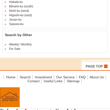
Hakata-ku
Minami-ku (south)
Nishi-ku (west)
Higashi-ku (east)
Jonan-ku
Sawara-ku
Search by Other
Weekly / Monthly
For Sale
│
Home
│
Search
│
Investment
│
Our Service
│
FAQ
│
About Us
│
Contact
│
Useful Links
│
Sitemap
│