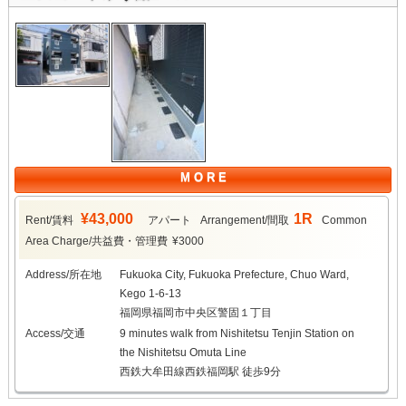
M O R E
¥43,000
1R
Rent/賃料
アパート
Arrangement/間取
Common
Area Charge/共益費・管理費
¥3000
Address/所在地
Fukuoka City, Fukuoka Prefecture, Chuo Ward,
Kego 1-6-13
福岡県福岡市中央区警固１丁目
Access/交通
9 minutes walk from Nishitetsu Tenjin Station on
the Nishitetsu Omuta Line
西鉄大牟田線西鉄福岡駅 徒歩9分