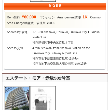
M O R E
¥60,000
1K
Rent/賃料
マンション
Arrangement/間取
Common
Area Charge/共益費・管理費
¥5000
Address/所在地
1-15-30 Akasaka, Chuo-ku, Fukuoka City, Fukuoka
Prefecture
福岡県福岡市中央区赤坂１丁目
Access/交通
4 minutes walk from Akasaka Station on the
Fukuoka City Subway Airport Line
福岡市地下鉄空港線赤坂駅 徒歩4分
福岡市地下鉄空港線大濠公園駅 徒歩13分
エステート・モア・赤坂502号室