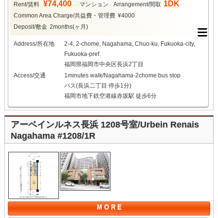
¥74,400
1DK
Rent/賃料
マンション
Arrangement/間取
Common Area Charge/共益費・管理費
¥4000
Deposit/敷金
2months(ヶ月)
Address/所在地
2-4, 2-chome, Nagahama, Chuo-ku, Fukuoka-city,
Fukuoka-pref.
福岡県福岡市中央区長浜2丁目
Access/交通
1minutes walk/Nagahama-2chome bus stop
バス(長浜二丁目 停歩1分)
福岡市地下鉄空港線赤坂駅 徒歩6分
アーベインルネス長浜 1208号室/Urbein Renais
Nagahama #1208/1R
M O R E