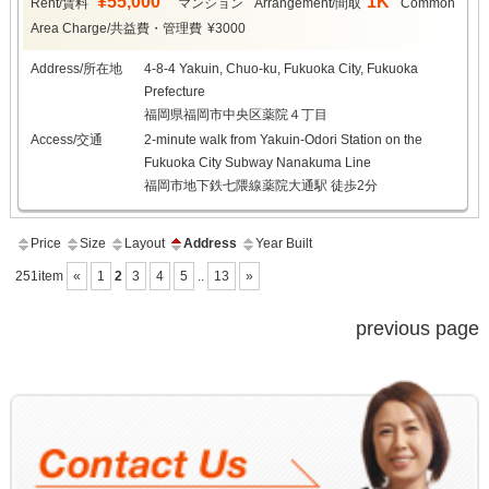
¥55,000
1K
Rent/賃料
マンション
Arrangement/間取
Common
Area Charge/共益費・管理費
¥3000
Address/所在地
4-8-4 Yakuin, Chuo-ku, Fukuoka City, Fukuoka
Prefecture
福岡県福岡市中央区薬院４丁目
Access/交通
2-minute walk from Yakuin-Odori Station on the
Fukuoka City Subway Nanakuma Line
福岡市地下鉄七隈線薬院大通駅 徒歩2分
Price
Size
Layout
Address
Year Built
251item
«
1
2
3
4
5
..
13
»
previous page