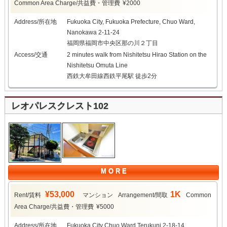
Common Area Charge/共益費・管理費
¥2000
Address/所在地
Fukuoka City, Fukuoka Prefecture, Chuo Ward,
Nanokawa 2-11-24
福岡県福岡市中央区那の川２丁目
Access/交通
2 minutes walk from Nishitetsu Hirao Station on the
Nishitetsu Omuta Line
西鉄大牟田線西鉄平尾駅 徒歩2分
レオパレスクレスト102
M O R E
¥53,000
1K
Rent/賃料
マンション
Arrangement/間取
Common
Area Charge/共益費・管理費
¥5000
Address/所在地
Fukuoka City Chuo Ward Terukuni 2-18-14