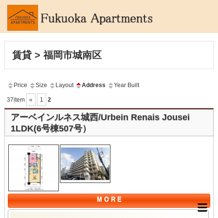
賃貸 > 福岡市城南区
Price
Size
Layout
Address
Year Built
37item
«
1
2
アーベインルネス城西/Urbein Renais Jousei
1LDK(6号棟507号）
M O R E