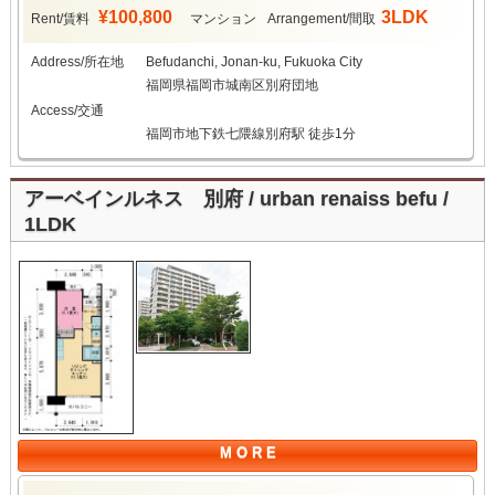
¥100,800
3LDK
Rent/賃料
マンション
Arrangement/間取
Address/所在地
Befudanchi, Jonan-ku, Fukuoka City
福岡県福岡市城南区別府団地
Access/交通
福岡市地下鉄七隈線別府駅 徒歩1分
アーベインルネス 別府 / urban renaiss befu /
1LDK
M O R E