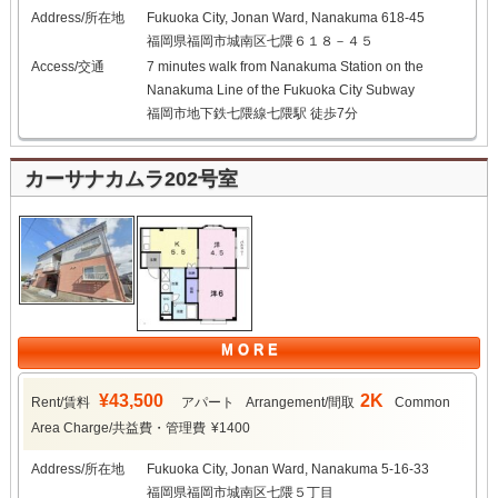
Address/所在地
Fukuoka City, Jonan Ward, Nanakuma 618-45
福岡県福岡市城南区七隈６１８－４５
Access/交通
7 minutes walk from Nanakuma Station on the
Nanakuma Line of the Fukuoka City Subway
福岡市地下鉄七隈線七隈駅 徒歩7分
カーサナカムラ202号室
M O R E
¥43,500
2K
Rent/賃料
アパート
Arrangement/間取
Common
Area Charge/共益費・管理費
¥1400
Address/所在地
Fukuoka City, Jonan Ward, Nanakuma 5-16-33
福岡県福岡市城南区七隈５丁目