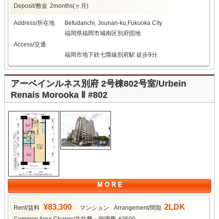
Deposit/敷金
2months(ヶ月)
Address/所在地
Befudanchi, Jounan-ku,Fukuoka City
福岡県福岡市城南区別府団地
Access/交通
福岡市地下鉄七隈線別府駅 徒歩9分
アーベインルネス別府 2号棟802号室/Urbein
Renais Morooka Ⅱ #802
M O R E
¥83,300
2LDK
Rent/賃料
マンション
Arrangement/間取
Common Area Charge/共益費・管理費
¥3500