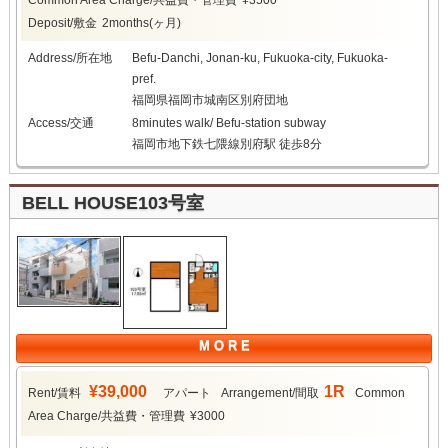
Deposit/敷金
2months(ヶ月)
Address/所在地
Befu-Danchi, Jonan-ku, Fukuoka-city, Fukuoka-
pref.
福岡県福岡市城南区別府団地
Access/交通
8minutes walk/ Befu-station subway
福岡市地下鉄七隈線別府駅 徒歩8分
BELL HOUSE103号室
M O R E
¥39,000
1R
Rent/賃料
アパート
Arrangement/間取
Common
Area Charge/共益費・管理費
¥3000