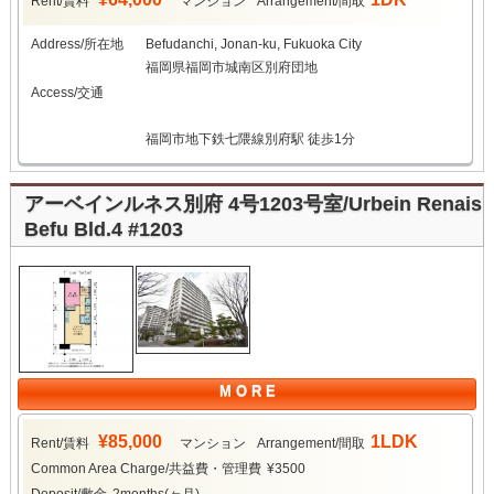
Rent/賃料
マンション
Arrangement/間取
Address/所在地
Befudanchi, Jonan-ku, Fukuoka City
福岡県福岡市城南区別府団地
Access/交通
福岡市地下鉄七隈線別府駅 徒歩1分
アーベインルネス別府 4号1203号室/Urbein Renais
Befu Bld.4 #1203
M O R E
¥85,000
1LDK
Rent/賃料
マンション
Arrangement/間取
Common Area Charge/共益費・管理費
¥3500