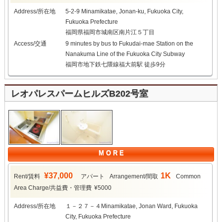
Address/所在地
5-2-9 Minamikatae, Jonan-ku, Fukuoka City,
Fukuoka Prefecture
福岡県福岡市城南区南片江５丁目
Access/交通
9 minutes by bus to Fukudai-mae Station on the
Nanakuma Line of the Fukuoka City Subway
福岡市地下鉄七隈線福大前駅 徒歩9分
レオパレスパームヒルズB202号室
M O R E
¥37,000
1K
Rent/賃料
アパート
Arrangement/間取
Common
Area Charge/共益費・管理費
¥5000
Address/所在地
１－２７－４Minamikatae, Jonan Ward, Fukuoka
City, Fukuoka Prefecture