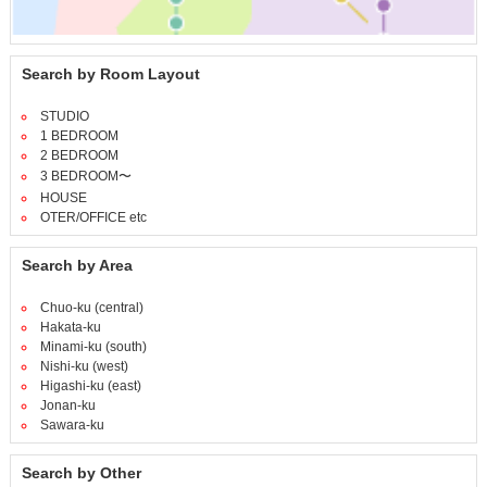
Search by Room Layout
STUDIO
1 BEDROOM
2 BEDROOM
3 BEDROOM〜
HOUSE
OTER/OFFICE etc
Search by Area
Chuo-ku (central)
Hakata-ku
Minami-ku (south)
Nishi-ku (west)
Higashi-ku (east)
Jonan-ku
Sawara-ku
Search by Other