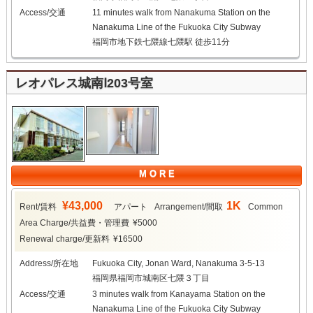
Access/交通
11 minutes walk from Nanakuma Station on the
Nanakuma Line of the Fukuoka City Subway
福岡市地下鉄七隈線七隈駅 徒歩11分
レオパレス城南Ⅰ203号室
M O R E
¥43,000
1K
Rent/賃料
アパート
Arrangement/間取
Common
Area Charge/共益費・管理費
¥5000
Renewal charge/更新料
¥16500
Address/所在地
Fukuoka City, Jonan Ward, Nanakuma 3-5-13
福岡県福岡市城南区七隈３丁目
Access/交通
3 minutes walk from Kanayama Station on the
Nanakuma Line of the Fukuoka City Subway