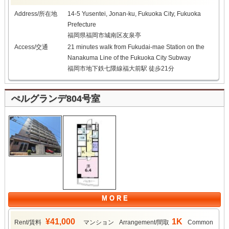
Address/所在地
14-5 Yusentei, Jonan-ku, Fukuoka City, Fukuoka
Prefecture
福岡県福岡市城南区友泉亭
Access/交通
21 minutes walk from Fukudai-mae Station on the
Nanakuma Line of the Fukuoka City Subway
福岡市地下鉄七隈線福大前駅 徒歩21分
ぺルグランデ804号室
M O R E
¥41,000
1K
Rent/賃料
マンション
Arrangement/間取
Common