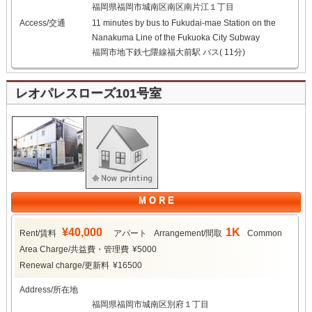
福岡県福岡市城南区南区南片江１丁目
Access/交通
11 minutes by bus to Fukudai-mae Station on the
Nanakuma Line of the Fukuoka City Subway
福岡市地下鉄七隈線福大前駅 バス( 11分)
レオパレスローズ101号室
M O R E
¥40,000
1K
Rent/賃料
アパート
Arrangement/間取
Common
Area Charge/共益費・管理費
¥5000
Renewal charge/更新料
¥16500
Address/所在地
福岡県福岡市城南区別府１丁目