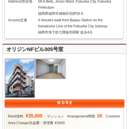
Address/所在地
58-6 Befu, Jonan Ward, Fukuoka City, Fukuoka
Prefecture
福岡県福岡市城南区別府58-6
Access/交通
4 minutes walk from Beppu Station on the
Nanakuma Line of the Fukuoka City Subway
福岡市地下鉄七隈線別府駅 徒歩4分
オリジンNFビル305号室
M O R E
¥35,000
1K
Rent/賃料
マンション
Arrangement/間取
Common
Area Charge/共益費・管理費
¥3000