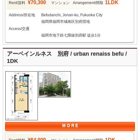
¥70,300
1LDK
Rent/賃料
マンション
Arrangement/間取
Address/所在地
Befudanchi, Jonan-ku, Fukuoka City
福岡県福岡市城南区別府団地
Access/交通
福岡市地下鉄七隈線別府駅 徒歩1分
アーベインルネス 別府 / urban renaiss befu /
1DK
M O R E
¥64,000
1DK