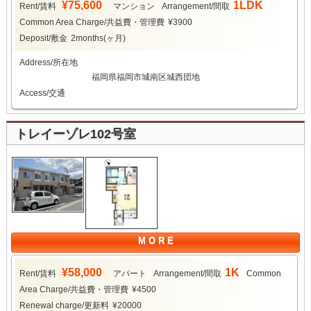
¥75,600
1LDK
Rent/賃料
マンション
Arrangement/間取
Common Area Charge/共益費・管理費
¥3900
Deposit/敷金
2months(ヶ月)
Address/所在地
福岡県福岡市城南区城西団地
Access/交通
トレイーゾレ102号室
M O R E
¥58,000
1K
Rent/賃料
アパート
Arrangement/間取
Common
Area Charge/共益費・管理費
¥4500
Renewal charge/更新料
¥20000