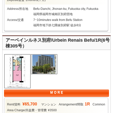
Deposit/敷金
2months(ヶ月)
Address/所在地
Befu-Danchi, Jhonan-ku, Fukuoka city, Fukuoka
福岡県福岡市城南区別府団地
Access/交通
7~10minutes walk from Befu Station
福岡市地下鉄七隈線別府駅 徒歩8分
アーベインルネス別府/Urbein Renais Befu/1R(6号
棟305号）
M O R E
¥65,700
1R
Rent/賃料
マンション
Arrangement/間取
Common
Area Charge/共益費・管理費
¥3500