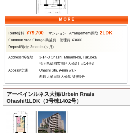
M O R E
¥79,700
2LDK
Rent/賃料
マンション
Arrangement/間取
Common Area Charge/共益費・管理費
¥3600
Deposit/敷金
3months(ヶ月)
Address/所在地
3-14-3 Ohashi, Minami-ku, Fukuoka
福岡県福岡市南区大橋3丁目14番3
Access/交通
Ohashi Stn. 9-min walk
西鉄大牟田線大橋駅 徒歩9分
アーベインルネス大橋/Urbein Rnais
Ohashi/1LDK（3号棟1402号）