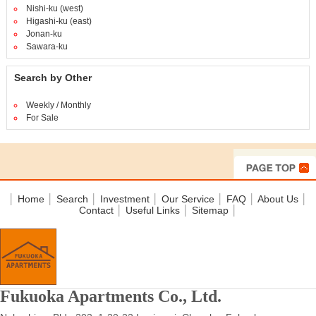
Nishi-ku (west)
Higashi-ku (east)
Jonan-ku
Sawara-ku
Search by Other
Weekly / Monthly
For Sale
│
Home
│
Search
│
Investment
│
Our Service
│
FAQ
│
About Us
│
Contact
│
Useful Links
│
Sitemap
│
Fukuoka Apartments Co., Ltd.