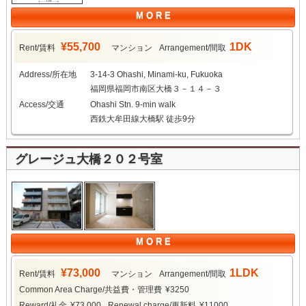
M O R E
¥55,700
1DK
Rent/賃料
マンション
Arrangement/間取
Address/所在地
3-14-3 Ohashi, Minami-ku, Fukuoka
福岡県福岡市南区大橋３－１４－３
Access/交通
Ohashi Stn. 9-min walk
西鉄大牟田線大橋駅 徒歩9分
グレージュ大橋２０２号室
M O R E
¥73,000
1LDK
Rent/賃料
マンション
Arrangement/間取
Common Area Charge/共益費・管理費
¥3250
Reward/礼金
¥73,000
Renewal charge/更新料
¥11000