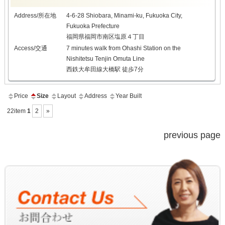
Address/所在地
4-6-28 Shiobara, Minami-ku, Fukuoka City,
Fukuoka Prefecture
福岡県福岡市南区塩原４丁目
Access/交通
7 minutes walk from Ohashi Station on the
Nishitetsu Tenjin Omuta Line
西鉄大牟田線大橋駅 徒歩7分
Price
Size
Layout
Address
Year Built
22item
1
2
»
previous page