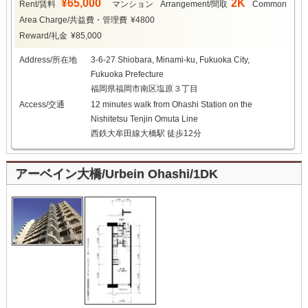
¥65,000
2K
Rent/賃料
マンション
Arrangement/間取
Common
Area Charge/共益費・管理費
¥4800
Reward/礼金
¥85,000
Address/所在地
3-6-27 Shiobara, Minami-ku, Fukuoka City,
Fukuoka Prefecture
福岡県福岡市南区塩原３丁目
Access/交通
12 minutes walk from Ohashi Station on the
Nishitetsu Tenjin Omuta Line
西鉄大牟田線大橋駅 徒歩12分
アーベイン大橋/Urbein Ohashi/1DK