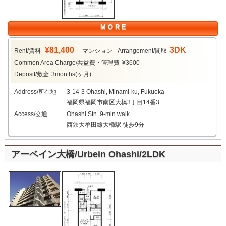
M O R E
¥81,400
3DK
Rent/賃料
マンション
Arrangement/間取
Common Area Charge/共益費・管理費
¥3600
Deposit/敷金
3months(ヶ月)
Address/所在地
3-14-3 Ohashi, Minami-ku, Fukuoka
福岡県福岡市南区大橋3丁目14番3
Access/交通
Ohashi Stn. 9-min walk
西鉄大牟田線大橋駅 徒歩9分
アーベイン大橋/Urbein Ohashi/2LDK