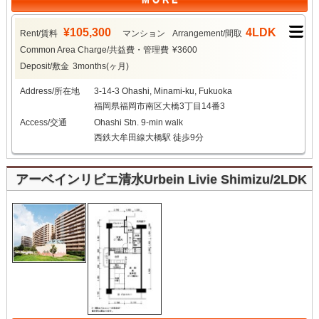
¥105,300
4LDK
Rent/賃料
マンション
Arrangement/間取
Common Area Charge/共益費・管理費
¥3600
Deposit/敷金
3months(ヶ月)
Address/所在地
3-14-3 Ohashi, Minami-ku, Fukuoka
福岡県福岡市南区大橋3丁目14番3
Access/交通
Ohashi Stn. 9-min walk
西鉄大牟田線大橋駅 徒歩9分
アーベインリビエ清水Urbein Livie Shimizu/2LDK