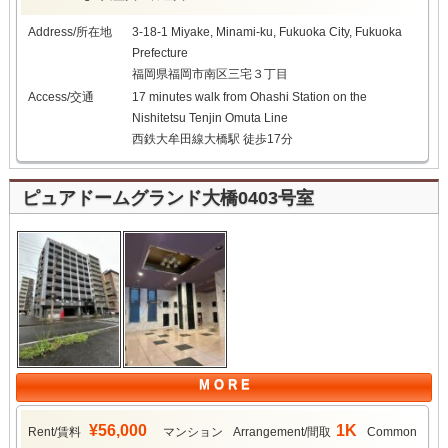
Address/所在地
3-18-1 Miyake, Minami-ku, Fukuoka City, Fukuoka
Prefecture
福岡県福岡市南区三宅３丁目
Access/交通
17 minutes walk from Ohashi Station on the
Nishitetsu Tenjin Omuta Line
西鉄大牟田線大橋駅 徒歩17分
ピュアドームグランド大橋0403号室
M O R E
¥56,000
1K
Rent/賃料
マンション
Arrangement/間取
Common