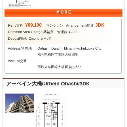
M O R E
¥89,100
3DK
Rent/賃料
マンション
Arrangement/間取
Common Area Charge/共益費・管理費
¥2800
Deposit/敷金
2months(ヶ月)
Address/所在地
Oohashi Danchi, Minami-ku,Fukuoka City
福岡県福岡市南区大橋団地
Access/交通
西鉄大牟田線大橋駅 徒歩6分
アーベイン大橋/Urbein Ohashi/3DK