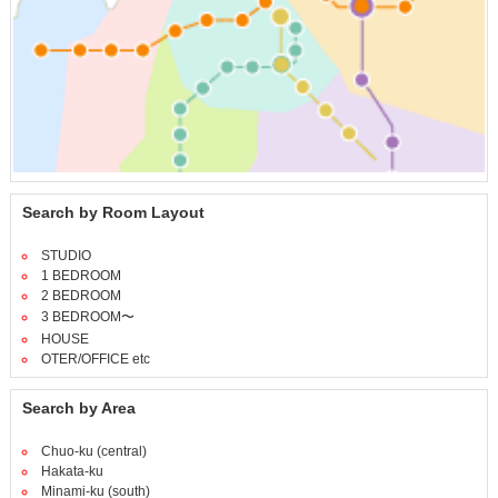
Search by Room Layout
STUDIO
1 BEDROOM
2 BEDROOM
3 BEDROOM〜
HOUSE
OTER/OFFICE etc
Search by Area
Chuo-ku (central)
Hakata-ku
Minami-ku (south)