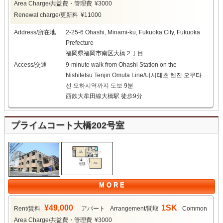
Area Charge/共益費・管理費
¥3000
Renewal charge/更新料
¥11000
Address/所在地
2-25-6 Ohashi, Minami-ku, Fukuoka City, Fukuoka
Prefecture
福岡県福岡市南区大橋２丁目
Access/交通
9-minute walk from Ohashi Station on the
Nishitetsu Tenjin Omuta Line/니시테츠 텐진 오무타
선 오하시역까지 도보 9분
西鉄大牟田線大橋駅 徒歩9分
プライムコート大橋202号室
M O R E
¥49,000
1SK
Rent/賃料
アパート
Arrangement/間取
Common
Area Charge/共益費・管理費
¥3000