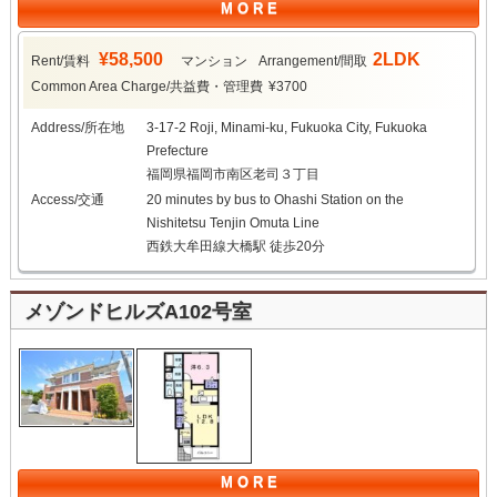
M O R E
¥58,500
2LDK
Rent/賃料
マンション
Arrangement/間取
Common Area Charge/共益費・管理費
¥3700
Address/所在地
3-17-2 Roji, Minami-ku, Fukuoka City, Fukuoka
Prefecture
福岡県福岡市南区老司３丁目
Access/交通
20 minutes by bus to Ohashi Station on the
Nishitetsu Tenjin Omuta Line
西鉄大牟田線大橋駅 徒歩20分
メゾンドヒルズA102号室
M O R E