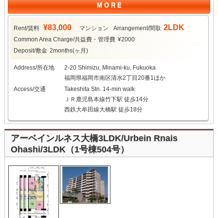
M O R E
¥83,000
2LDK
Rent/賃料
マンション
Arrangement/間取
Common Area Charge/共益費・管理費
¥2000
Deposit/敷金
2months(ヶ月)
Address/所在地
2-20 Shimizu, Minami-ku, Fukuoka
福岡県福岡市南区清水2丁目20番1ほか
Access/交通
Takeshita Stn. 14-min walk
ＪＲ鹿児島本線竹下駅 徒歩14分
西鉄大牟田線大橋駅 徒歩18分
アーベインルネス大橋3LDK/Urbein Rnais
Ohashi/3LDK（1号棟504号）