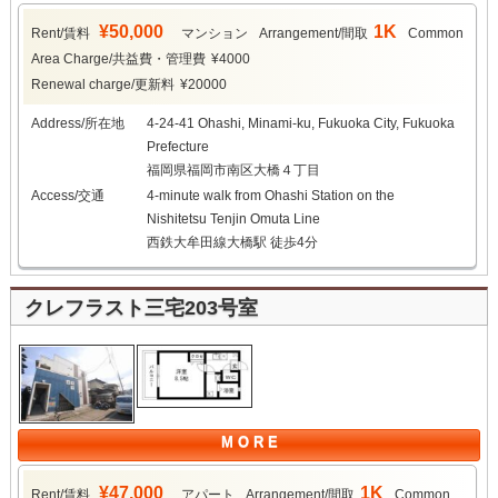
¥50,000
1K
Rent/賃料
マンション
Arrangement/間取
Common
Area Charge/共益費・管理費
¥4000
Renewal charge/更新料
¥20000
Address/所在地
4-24-41 Ohashi, Minami-ku, Fukuoka City, Fukuoka
Prefecture
福岡県福岡市南区大橋４丁目
Access/交通
4-minute walk from Ohashi Station on the
Nishitetsu Tenjin Omuta Line
西鉄大牟田線大橋駅 徒歩4分
クレフラスト三宅203号室
M O R E
¥47,000
1K
Rent/賃料
アパート
Arrangement/間取
Common