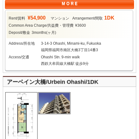
M O R E
¥54,900
1DK
Rent/賃料
マンション
Arrangement/間取
Common Area Charge/共益費・管理費
¥3600
Deposit/敷金
3months(ヶ月)
Address/所在地
3-14-3 Ohashi, Minami-ku, Fukuoka
福岡県福岡市南区大橋3丁目14番3
Access/交通
Ohashi Stn. 9-min walk
西鉄大牟田線大橋駅 徒歩9分
アーベイン大橋/Urbein Ohashi/1DK