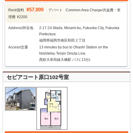
¥57,000
Rent/賃料
アパート
Common Area Charge/共益費・管
理費
¥2200
Address/所在地
2-17-24 Wada, Minami-ku, Fukuoka City, Fukuoka
Prefecture
福岡県福岡市南区和田２丁目
Access/交通
13 minutes by bus to Ohashi Station on the
Nishitetsu Tenjin Omuta Line
西鉄大牟田線大橋駅 バス( 13分)
セピアコート原口102号室