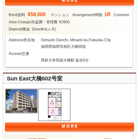
M O R E
¥58,000
1R
Rent/賃料
マンション
Arrangement/間取
Common
Area Charge/共益費・管理費
¥2800
Deposit/敷金
2months(ヶ月)
Address/所在地
Oohashi Danchi, Minami-ku,Fukuoka City
福岡県福岡市南区大橋団地
Access/交通
西鉄大牟田線大橋駅 徒歩6分
Sun East大橋602号室
M O R E