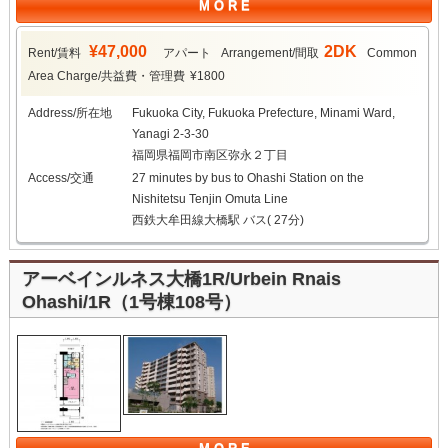
M O R E
¥47,000
2DK
Rent/賃料
アパート
Arrangement/間取
Common
Area Charge/共益費・管理費
¥1800
Address/所在地
Fukuoka City, Fukuoka Prefecture, Minami Ward,
Yanagi 2-3-30
福岡県福岡市南区弥永２丁目
Access/交通
27 minutes by bus to Ohashi Station on the
Nishitetsu Tenjin Omuta Line
西鉄大牟田線大橋駅 バス( 27分)
アーベインルネス大橋1R/Urbein Rnais
Ohashi/1R（1号棟108号）