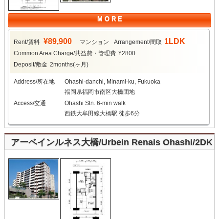
M O R E
¥89,900
1LDK
Rent/賃料
マンション
Arrangement/間取
Common Area Charge/共益費・管理費
¥2800
Deposit/敷金
2months(ヶ月)
Address/所在地
Ohashi-danchi, Minami-ku, Fukuoka
福岡県福岡市南区大橋団地
Access/交通
Ohashi Stn. 6-min walk
西鉄大牟田線大橋駅 徒歩6分
アーベインルネス大橋/Urbein Renais Ohashi/2DK