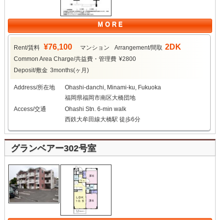
M O R E
¥76,100
2DK
Rent/賃料
マンション
Arrangement/間取
Common Area Charge/共益費・管理費
¥2800
Deposit/敷金
3months(ヶ月)
Address/所在地
Ohashi-danchi, Minami-ku, Fukuoka
福岡県福岡市南区大橋団地
Access/交通
Ohashi Stn. 6-min walk
西鉄大牟田線大橋駅 徒歩6分
グランベアー302号室