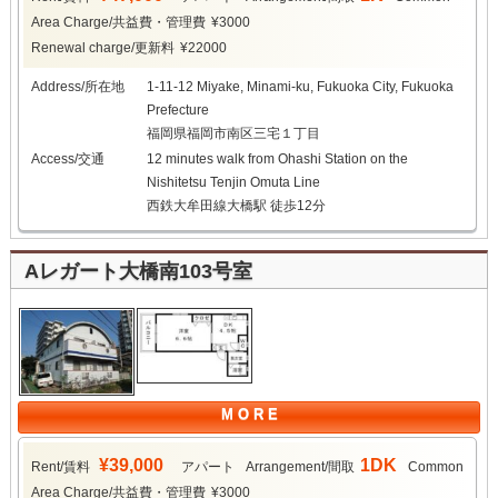
Area Charge/共益費・管理費
¥3000
Renewal charge/更新料
¥22000
Address/所在地
1-11-12 Miyake, Minami-ku, Fukuoka City, Fukuoka
Prefecture
福岡県福岡市南区三宅１丁目
Access/交通
12 minutes walk from Ohashi Station on the
Nishitetsu Tenjin Omuta Line
西鉄大牟田線大橋駅 徒歩12分
Aレガート大橋南103号室
M O R E
¥39,000
1DK
Rent/賃料
アパート
Arrangement/間取
Common
Area Charge/共益費・管理費
¥3000