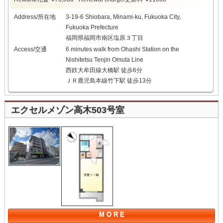
Address/所在地
3-19-6 Shiobara, Minami-ku, Fukuoka City,
Fukuoka Prefecture
福岡県福岡市南区塩原３丁目
Access/交通
6 minutes walk from Ohashi Station on the
Nishitetsu Tenjin Omuta Line
西鉄大牟田線大橋駅 徒歩6分
ＪＲ鹿児島本線竹下駅 徒歩13分
エクセルメゾン高木503号室
M O R E