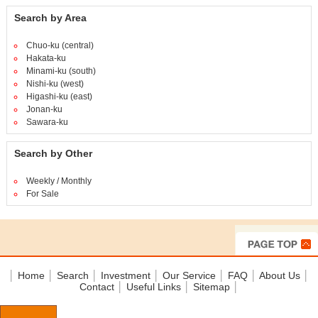
Search by Area
Chuo-ku (central)
Hakata-ku
Minami-ku (south)
Nishi-ku (west)
Higashi-ku (east)
Jonan-ku
Sawara-ku
Search by Other
Weekly / Monthly
For Sale
│
Home
│
Search
│
Investment
│
Our Service
│
FAQ
│
About Us
│
Contact
│
Useful Links
│
Sitemap
│