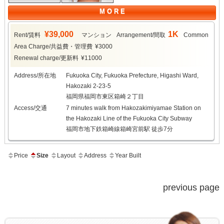
M O R E
¥39,000
1K
Rent/賃料
マンション
Arrangement/間取
Common
Area Charge/共益費・管理費
¥3000
Renewal charge/更新料
¥11000
Address/所在地
Fukuoka City, Fukuoka Prefecture, Higashi Ward,
Hakozaki 2-23-5
福岡県福岡市東区箱崎２丁目
Access/交通
7 minutes walk from Hakozakimiyamae Station on
the Hakozaki Line of the Fukuoka City Subway
福岡市地下鉄箱崎線箱崎宮前駅 徒歩7分
Price
Size
Layout
Address
Year Built
previous page