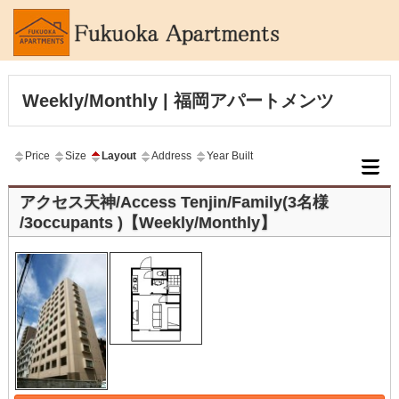
Weekly/Monthly | 福岡アパートメンツ
Price
Size
Layout
Address
Year Built
アクセス天神/Access Tenjin/Family(3名様
/3occupants )【Weekly/Monthly】