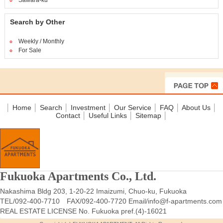
Sawara-ku
Search by Other
Weekly / Monthly
For Sale
│
Home
│
Search
│
Investment
│
Our Service
│
FAQ
│
About Us
│
Contact
│
Useful Links
│
Sitemap
│
Fukuoka Apartments Co., Ltd.
Nakashima Bldg 203, 1-20-22 Imaizumi, Chuo-ku, Fukuoka
TEL/092-400-7710 FAX/092-400-7720 Email/info@f-apartments.com
REAL ESTATE LICENSE No. Fukuoka pref.(4)-16021