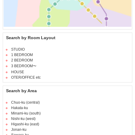
Search by Room Layout
STUDIO
1 BEDROOM
2 BEDROOM
3 BEDROOM〜
HOUSE
OTER/OFFICE etc
Search by Area
Chuo-ku (central)
Hakata-ku
Minami-ku (south)
Nishi-ku (west)
Higashi-ku (east)
Jonan-ku