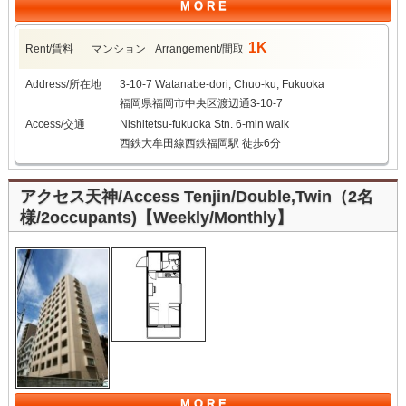
M O R E
1K
Rent/賃料
マンション
Arrangement/間取
Address/所在地
3-10-7 Watanabe-dori, Chuo-ku, Fukuoka
福岡県福岡市中央区渡辺通3-10-7
Access/交通
Nishitetsu-fukuoka Stn. 6-min walk
西鉄大牟田線西鉄福岡駅 徒歩6分
アクセス天神/Access Tenjin/Double,Twin（2名
様/2occupants)【Weekly/Monthly】
M O R E