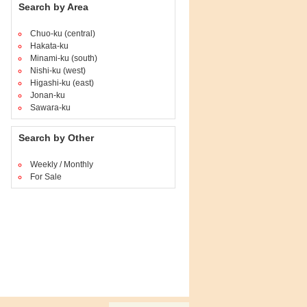
Search by Area
Chuo-ku (central)
Hakata-ku
Minami-ku (south)
Nishi-ku (west)
Higashi-ku (east)
Jonan-ku
Sawara-ku
Search by Other
Weekly / Monthly
For Sale