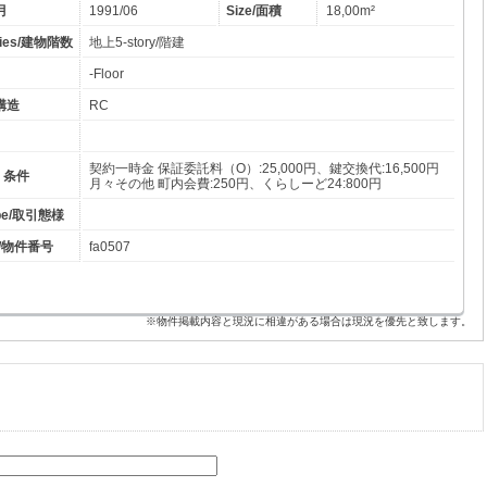
年月
1991/06
Size/面積
18,00m²
ories/建物階数
地上5-story/階建
-Floor
物構造
RC
契約一時金 保証委託料（O）:25,000円、鍵交換代:16,500円
備・条件
月々その他 町内会費:250円、くらしーど24:800円
type/取引態様
er/物件番号
fa0507
※物件掲載内容と現況に相違がある場合は現況を優先と致します。