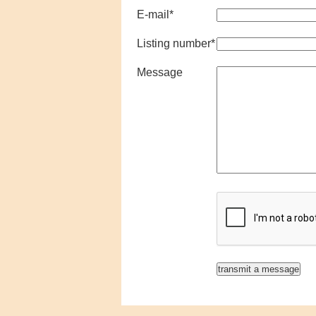
E-mail
*
Listing number
*
Message