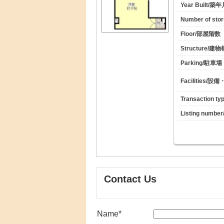
Year Built/築
Number of st
Floor/部屋階数
Structure/建
Parking/駐車場
Facilities/設
Transaction 
Listing numb
Contact Us
Name
*