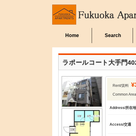
Home
Search
ラポールコート大手門40
¥
Rent/賃料
Common Ar
Address/所在
Access/交通