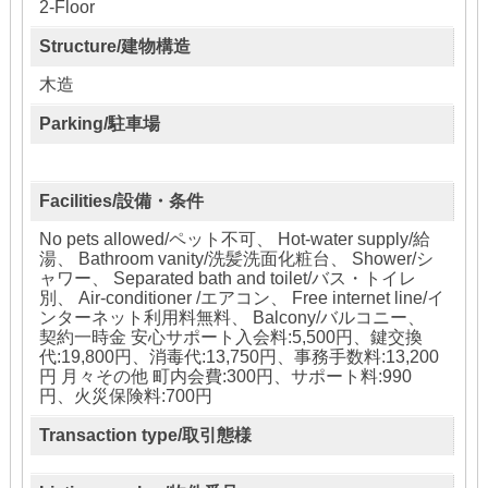
2-Floor
Structure/建物構造
木造
Parking/駐車場
Facilities/設備・条件
No pets allowed/ペット不可、 Hot-water supply/給
湯、 Bathroom vanity/洗髪洗面化粧台、 Shower/シ
ャワー、 Separated bath and toilet/バス・トイレ
別、 Air-conditioner /エアコン、 Free internet line/イ
ンターネット利用料無料、 Balcony/バルコニー、
契約一時金 安心サポート入会料:5,500円、鍵交換
代:19,800円、消毒代:13,750円、事務手数料:13,200
円 月々その他 町内会費:300円、サポート料:990
円、火災保険料:700円
Transaction type/取引態様