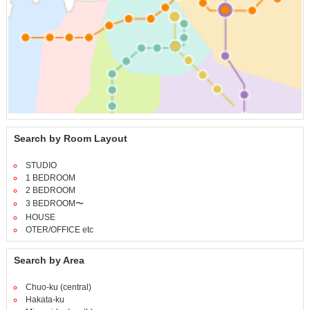
Search by Room Layout
STUDIO
1 BEDROOM
2 BEDROOM
3 BEDROOM〜
HOUSE
OTER/OFFICE etc
Search by Area
Chuo-ku (central)
Hakata-ku