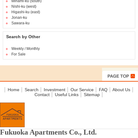
Minami-ku (south)
Nishi-ku (west)
Higashi-ku (east)
Jonan-ku
Sawara-ku
Search by Other
Weekly / Monthly
For Sale
│
Home
│
Search
│
Investment
│
Our Service
│
FAQ
│
About Us
│
Contact
│
Useful Links
│
Sitemap
│
Fukuoka Apartments Co., Ltd.