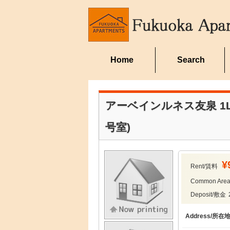
Home
Search
アーベインルネス友泉 1LDK/ U
号室)
¥
Rent/賃料
Common Ar
Deposit/敷金
Address/所在