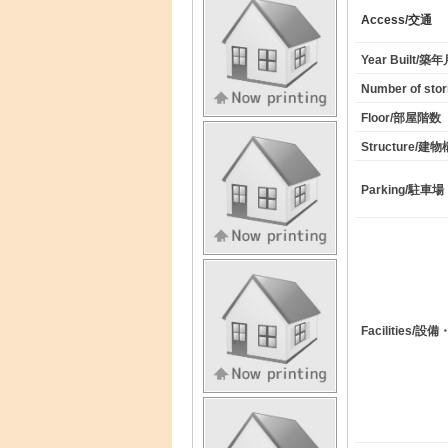
Access/交通
Year Built/築
Number of st
Floor/部屋階数
Structure/建
Parking/駐車場
Facilities/設