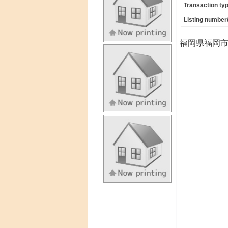
Transaction 
Listing numb
福岡県福岡