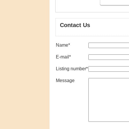
Contact Us
Name
*
E-mail
*
Listing number
*
Message