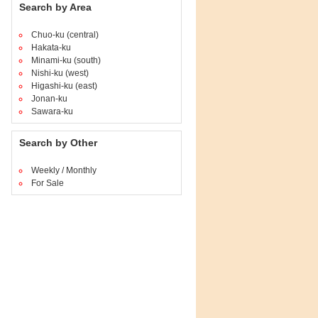
Search by Area
Chuo-ku (central)
Hakata-ku
Minami-ku (south)
Nishi-ku (west)
Higashi-ku (east)
Jonan-ku
Sawara-ku
Search by Other
Weekly / Monthly
For Sale