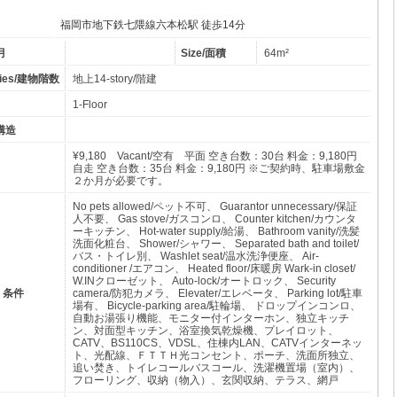
福岡市地下鉄七隈線六本松駅 徒歩14分
年月
Size/面積
64m²
ories/建物階数
地上14-story/階建
1-Floor
物構造
¥9,180 Vacant/空有 平面 空き台数：30台 料金：9,180円
自走 空き台数：35台 料金：9,180円 ※ご契約時、駐車場敷金
２か月が必要です。
No pets allowed/ペット不可、 Guarantor unnecessary/保証
人不要、 Gas stove/ガスコンロ、 Counter kitchen/カウンタ
ーキッチン、 Hot-water supply/給湯、 Bathroom vanity/洗髪
洗面化粧台、 Shower/シャワー、 Separated bath and toilet/
バス・トイレ別、 Washlet seat/温水洗浄便座、 Air-
conditioner /エアコン、 Heated floor/床暖房 Wark-in closet/
W.INクローゼット、 Auto-lock/オートロック、 Security
備・条件
camera/防犯カメラ、 Elevater/エレベータ、 Parking lot/駐車
場有、 Bicycle-parking area/駐輪場、 ドロップインコンロ、
自動お湯張り機能、モニター付インターホン、独立キッチ
ン、対面型キッチン、浴室換気乾燥機、プレイロット、
CATV、BS110CS、VDSL、住棟内LAN、CATVインターネッ
ト、光配線、ＦＴＴＨ光コンセント、ポーチ、洗面所独立、
追い焚き、トイレコールバスコール、洗濯機置場（室内）、
フローリング、収納（物入）、玄関収納、テラス、網戸