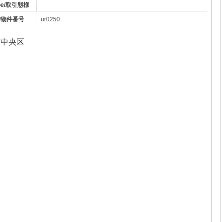
type/取引態様
er/物件番号
ur0250
市中央区