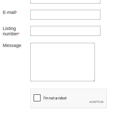
E-mail
*
Listing
number
*
Message