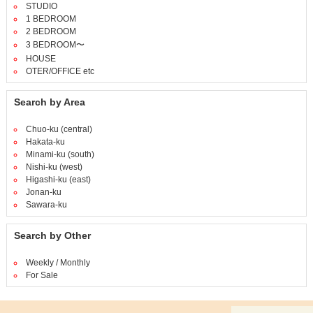
STUDIO
1 BEDROOM
2 BEDROOM
3 BEDROOM〜
HOUSE
OTER/OFFICE etc
Search by Area
Chuo-ku (central)
Hakata-ku
Minami-ku (south)
Nishi-ku (west)
Higashi-ku (east)
Jonan-ku
Sawara-ku
Search by Other
Weekly / Monthly
For Sale