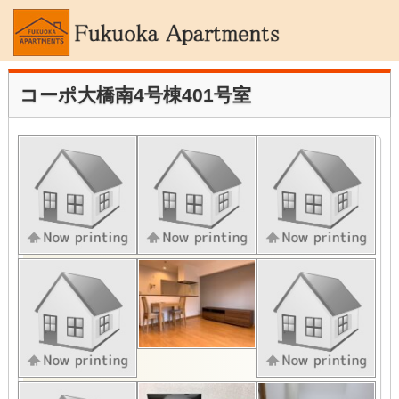
コーポ大橋南4号棟401号室