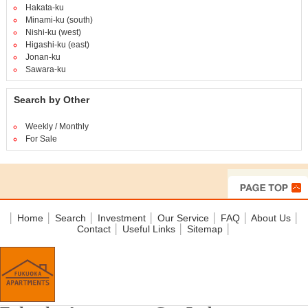
Hakata-ku
Minami-ku (south)
Nishi-ku (west)
Higashi-ku (east)
Jonan-ku
Sawara-ku
Search by Other
Weekly / Monthly
For Sale
│
Home
│
Search
│
Investment
│
Our Service
│
FAQ
│
About Us
│
Contact
│
Useful Links
│
Sitemap
│