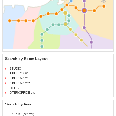
Search by Room Layout
STUDIO
1 BEDROOM
2 BEDROOM
3 BEDROOM〜
HOUSE
OTER/OFFICE etc
Search by Area
Chuo-ku (central)