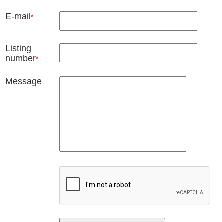
E-mail
*
Listing
number
*
Message