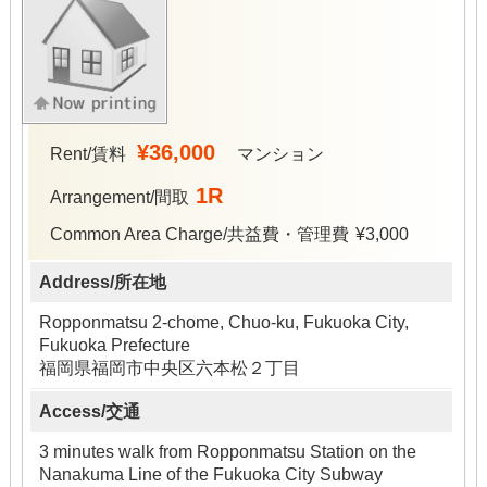
¥36,000
Rent/賃料
マンション
1R
Arrangement/間取
Common Area Charge/共益費・管理費
¥3,000
Address/所在地
Ropponmatsu 2-chome, Chuo-ku, Fukuoka City,
Fukuoka Prefecture
福岡県福岡市中央区六本松２丁目
Access/交通
3 minutes walk from Ropponmatsu Station on the
Nanakuma Line of the Fukuoka City Subway