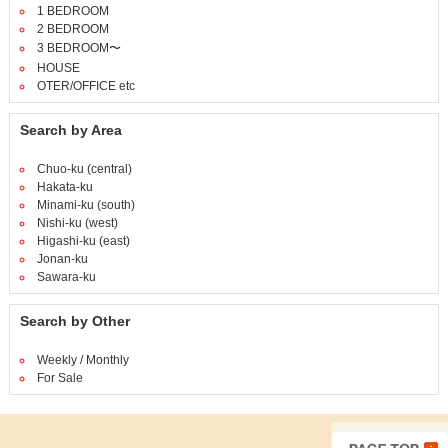
1 BEDROOM
2 BEDROOM
3 BEDROOM〜
HOUSE
OTER/OFFICE etc
Search by Area
Chuo-ku (central)
Hakata-ku
Minami-ku (south)
Nishi-ku (west)
Higashi-ku (east)
Jonan-ku
Sawara-ku
Search by Other
Weekly / Monthly
For Sale