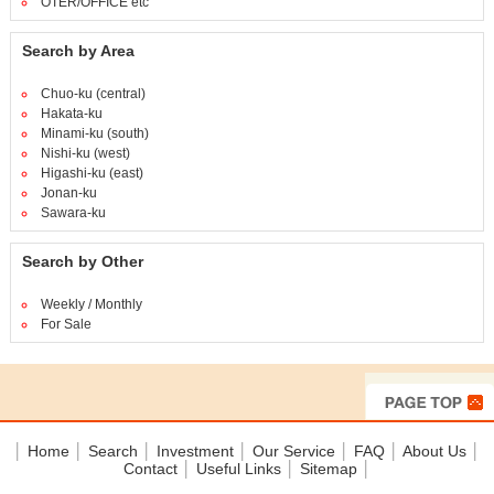
OTER/OFFICE etc
Search by Area
Chuo-ku (central)
Hakata-ku
Minami-ku (south)
Nishi-ku (west)
Higashi-ku (east)
Jonan-ku
Sawara-ku
Search by Other
Weekly / Monthly
For Sale
│
Home
│
Search
│
Investment
│
Our Service
│
FAQ
│
About Us
│
Contact
│
Useful Links
│
Sitemap
│