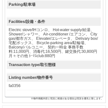
Parking/駐車場
Facilities/設備・条件
Electric stove/IHコンロ、 Hot-water supply/給湯、
Shower/シャワー、 Air-conditioner /エアコン、 City
gas/都市ガス、 Elevater/エレベータ、 Delivary box/
宅配ボックス、 Bicycle-parking area/駐輪場、
Balcony/バルコニー、 契約一時金 事務手数
料:11,000円、消毒代:16,500円、鍵交換代:30,800円
月々その他 ﾄｰﾏｽclub:880円
Transaction type/取引態様
Listing number/物件番号
fa0356
※物件掲載内容と現況に相違がある場合は現況を優先と致します。