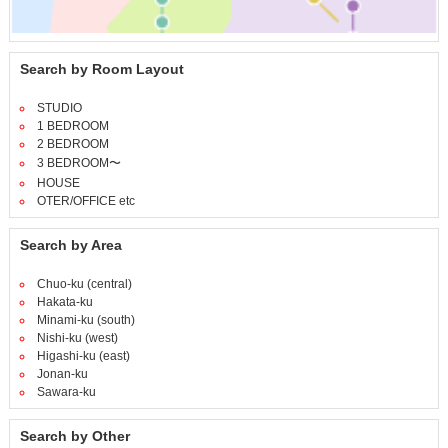
Search by Room Layout
STUDIO
1 BEDROOM
2 BEDROOM
3 BEDROOM〜
HOUSE
OTER/OFFICE etc
Search by Area
Chuo-ku (central)
Hakata-ku
Minami-ku (south)
Nishi-ku (west)
Higashi-ku (east)
Jonan-ku
Sawara-ku
Search by Other