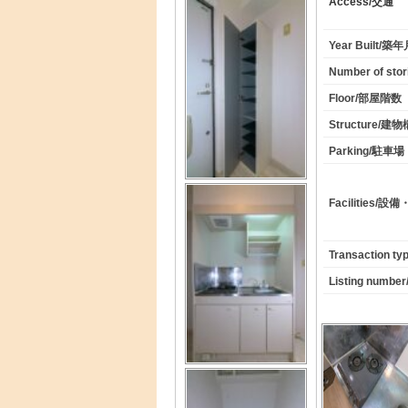
Access/交通
Year Built/築
Number of st
Floor/部屋階数
Structure/建
Parking/駐車場
Facilities/設
Transaction 
Listing numb