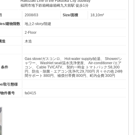
Hakozaki Line of the Fukuoka City Subway
福岡市地下鉄箱崎線箱崎九大前駅 徒歩1分
年月
2008/03
Size/面積
18,10m²
ories/建物階数
地上2-story/階建
2-Floor
物構造
木造
Gas stove/ガスコンロ、 Hot-water supply/給湯、 Shower/シ
ャワー、 Washlet seat/温水洗浄便座、 Air-conditioner /エア
備・条件
コン、 Cable TV/CATV、 契約一時金 トマトパック:58,300
円、防虫・除菌・エアコン洗浄代:29,700円 月々その他 24時
間サポート:880円、補償付帯費:800円、町内会費:300円
type/取引態様
er/物件番号
fa0415