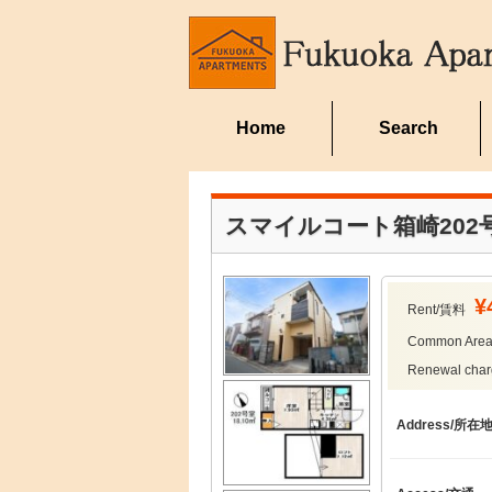
Home
Search
スマイルコート箱崎202
¥
Rent/賃料
Common Ar
Renewal ch
Address/所在