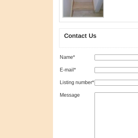
Contact Us
Name
*
E-mail
*
Listing number
*
Message