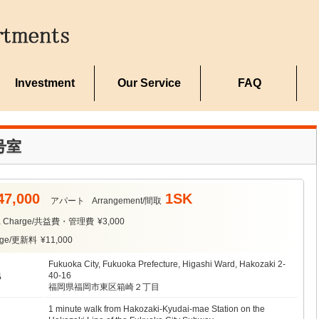
Investment
Our Service
FAQ
号室
47,000
1SK
アパート
Arrangement/間取
ea Charge/共益費・管理費
¥3,000
arge/更新料
¥11,000
Fukuoka City, Fukuoka Prefecture, Higashi Ward, Hakozaki 2-
地
40-16
福岡県福岡市東区箱崎２丁目
1 minute walk from Hakozaki-Kyudai-mae Station on the