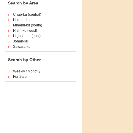
Search by Area
Chuo-ku (central)
Hakata-ku
Minami-ku (south)
Nishi-ku (west)
Higashi-ku (east)
Jonan-ku
Sawara-ku
Search by Other
Weekly / Monthly
For Sale