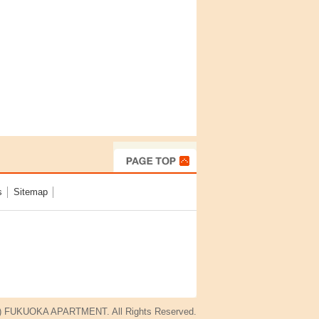
s
│
Sitemap
│
(c) FUKUOKA APARTMENT. All Rights Reserved.