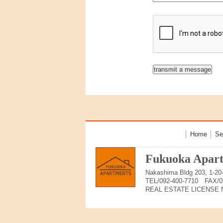
│
Home
│
Se
Fukuoka Apart
Nakashima Bldg 203, 1-20
TEL/092-400-7710 FAX/09
REAL ESTATE LICENSE No.