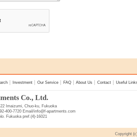
arch
│
Investment
│
Our Service
│
FAQ
│
About Us
│
Contact
│
Useful Link
ments Co., Ltd.
-22 Imaizumi, Chuo-ku, Fukuoka
2-400-7720 Email/info@f-apartments.com
 Fukuoka pref.(4)-16021
Copyright 