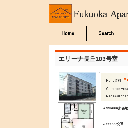
Home
Search
エリーナ長丘103号室
¥
Rent/賃料
Common Ar
Renewal ch
Address/所在
Access/交通