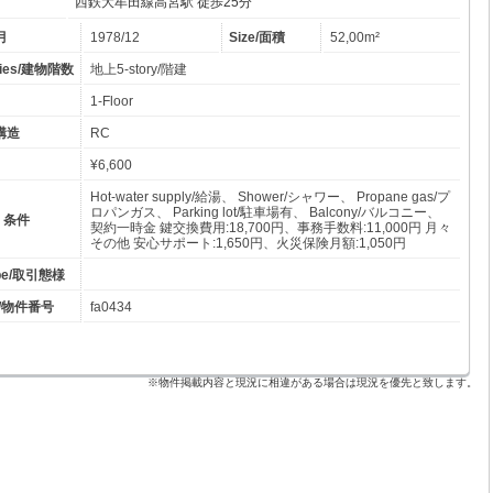
西鉄大牟田線高宮駅 徒歩25分
年月
1978/12
Size/面積
52,00m²
ories/建物階数
地上5-story/階建
1-Floor
物構造
RC
¥6,600
Hot-water supply/給湯、 Shower/シャワー、 Propane gas/プ
ロパンガス、 Parking lot/駐車場有、 Balcony/バルコニー、
備・条件
契約一時金 鍵交換費用:18,700円、事務手数料:11,000円 月々
その他 安心サポート:1,650円、火災保険月額:1,050円
type/取引態様
er/物件番号
fa0434
※物件掲載内容と現況に相違がある場合は現況を優先と致します。