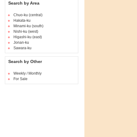
Search by Area
Chuo-ku (central)
Hakata-ku
Minami-ku (south)
Nishi-ku (west)
Higashi-ku (east)
Jonan-ku
Sawara-ku
Search by Other
Weekly / Monthly
For Sale