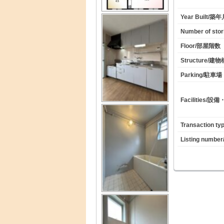
Year Built/築
Number of st
Floor/部屋階数
Structure/建
Parking/駐車場
Facilities/設
Transaction 
Listing numb