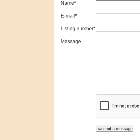
Name
*
E-mail
*
Listing number
*
Message