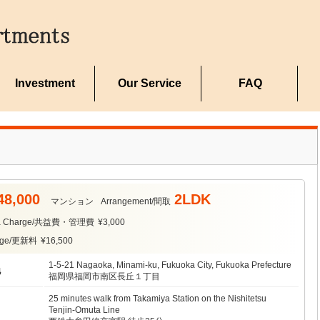
Investment
Our Service
FAQ
48,000
2LDK
マンション
Arrangement/間取
ea Charge/共益費・管理費
¥3,000
arge/更新料
¥16,500
1-5-21 Nagaoka, Minami-ku, Fukuoka City, Fukuoka Prefecture
地
福岡県福岡市南区長丘１丁目
25 minutes walk from Takamiya Station on the Nishitetsu
Tenjin-Omuta Line