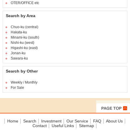
OTER/OFFICE etc
Search by Area
Chuo-ku (central)
Hakata-ku
Minami-ku (south)
Nishi-ku (west)
Higashi-ku (east)
Jonan-ku
Sawara-ku
Search by Other
Weekly / Monthly
For Sale
│
Home
│
Search
│
Investment
│
Our Service
│
FAQ
│
About Us
│
Contact
│
Useful Links
│
Sitemap
│